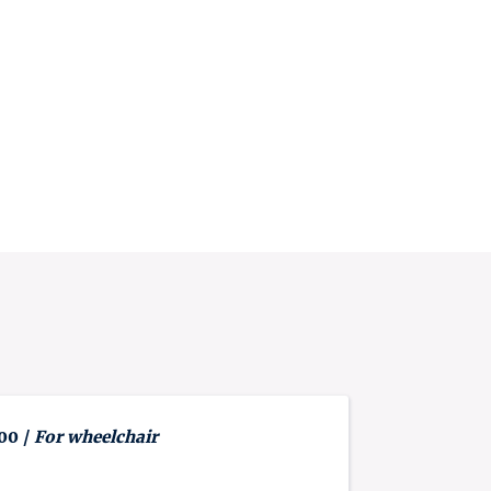
 00 /
For wheelchair