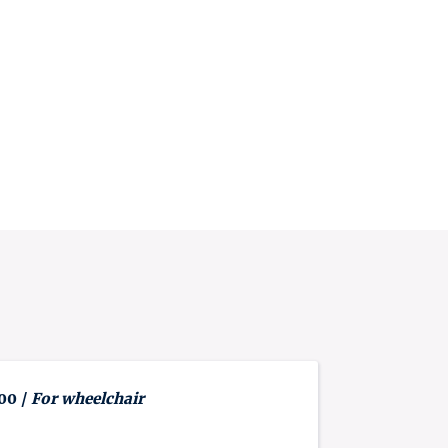
 00 /
For wheelchair