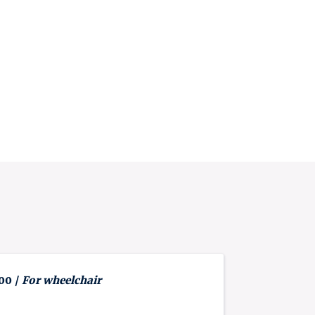
 00 /
For wheelchair