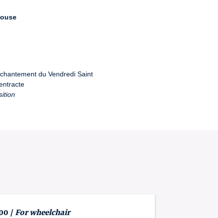
louse
nchantement du Vendredi Saint
entracte
ition
 00 /
For wheelchair