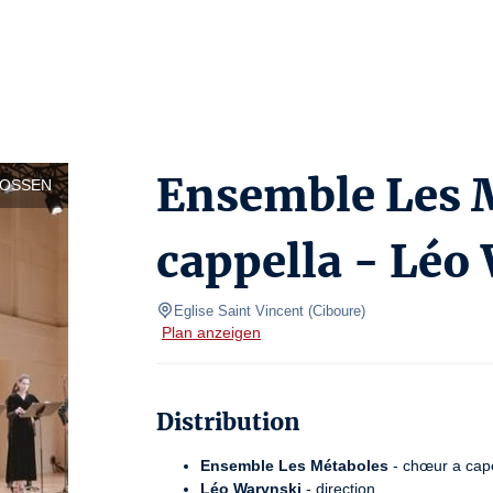
Ensemble Les 
LOSSEN
cappella - Léo
Eglise Saint Vincent
(
Ciboure
)
Plan anzeigen
Distribution
Ensemble Les Métaboles
- chœur a cape
Léo Warynski
- direction