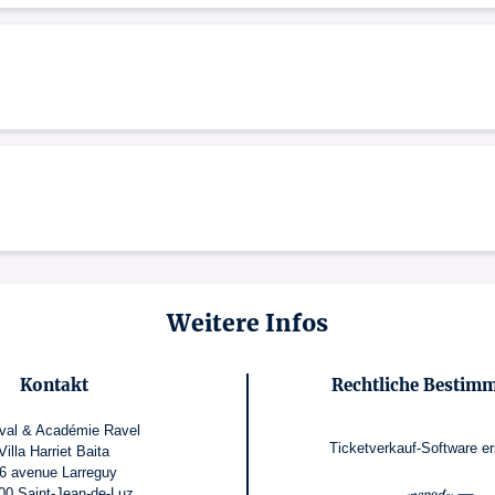
Weitere Infos
Kontakt
Rechtliche Bestim
ival & Académie Ravel
Ticketverkauf-Software
er
Villa Harriet Baita
6 avenue Larreguy
00 Saint-Jean-de-Luz