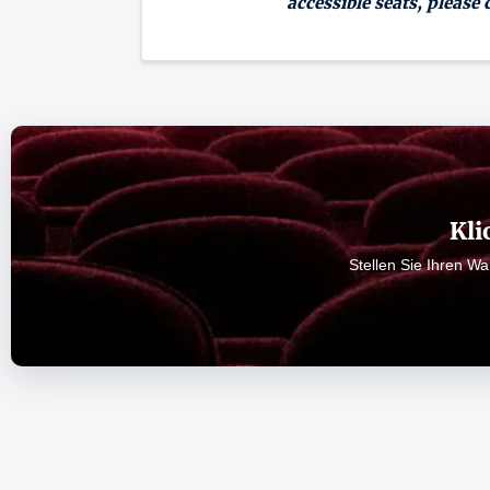
accessible seats, please 
Kli
Stellen Sie Ihren W