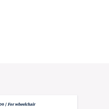
 00 /
For wheelchair