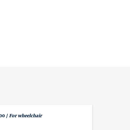
 00 /
For wheelchair